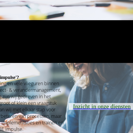
'impulse'?
ring en vele vlieguren binnen
ject- & verandermanagement,
 zijn wij gedreven in het
root of klein een vraagstuk
Inzicht in onze diensten
an wij met elkaar stap voor
rbeteren van processen, maar
n, implementaties en trainen en
BE impulse.