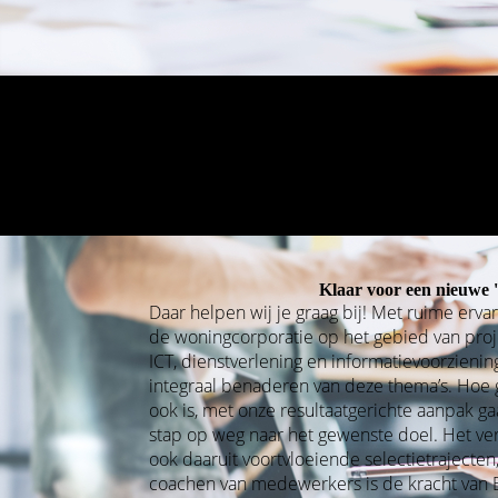
Klaar voor een nieuwe 
Daar helpen wij je graag bij! Met ruime erva
de woningcorporatie op het gebied van pro
ICT, dienstverlening en informatievoorziening
integraal benaderen van deze thema’s. Hoe g
ook is, met onze resultaatgerichte aanpak ga
stap op weg naar het gewenste doel. Het ve
ook daaruit voortvloeiende selectietrajecte
coachen van medewerkers is de kracht van 