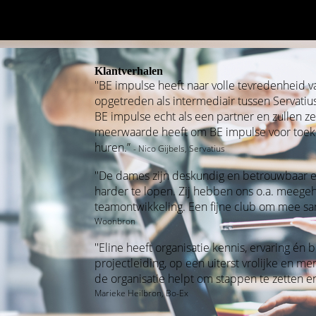
Klantverhalen
''BE impulse heeft naar volle tevredenheid 
opgetreden als intermediair tussen Servatiu
BE impulse echt als een partner en zullen z
meerwaarde heeft om BE impulse voor toeko
huren.”
- Nico Gijbels, Servatius
''De dames zijn deskundig en betrouwbaar e
harder te lopen. Zij hebben ons o.a. meege
teamontwikkeling. Een fijne club om mee sa
Woonbron
''Eline heeft organisatie kennis, ervaring én
projectleiding, op een uiterst vrolijke en 
de organisatie helpt om stappen te zetten en
Marieke Heilbron, Bo-Ex