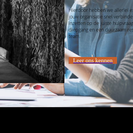
Hierdoor hebben we allerlei ex
jouw organisatie snel verbinde
inzetten op de juiste hulpvra
diepgang en een duurzaam resu
team.
Leer ons kennen