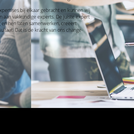
pertises bij elkaar gebracht en kunnen wij
n aan vakkundige experts. De juiste expert
ag en hen laten samenwerken, creëert
ltaat. Dat is de kracht van ons change-