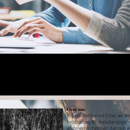
Over ons
Wij zijn Bertine en Eline, we
hebben wij BE impulse opgerich
anderen en hebben dan ook e