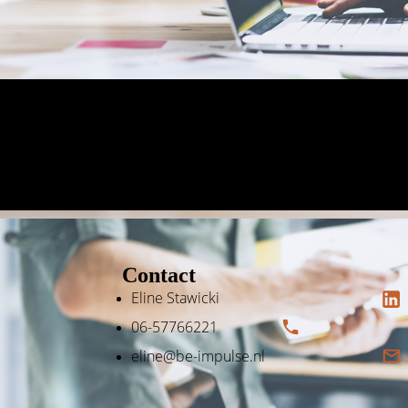
Contact
Eline Stawicki
06-57766221
eline@be-impulse.nl