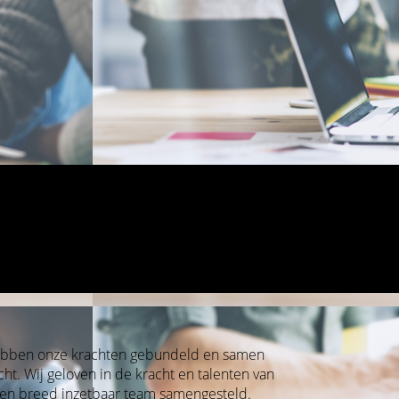
 hebben onze krachten gebundeld en samen
t. Wij geloven in de kracht en talenten van
en breed inzetbaar team samengesteld.