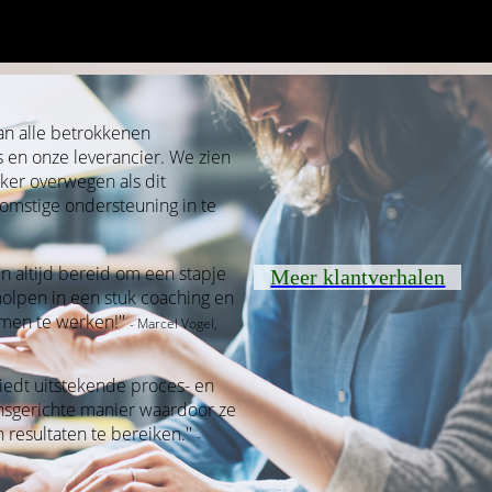
van alle betrokkenen
s en onze leverancier. We zien
eker overwegen als dit
mstige ondersteuning in te
n altijd bereid om een stapje
Meer klantverhalen
holpen in een stuk coaching en
men te werken!''
- Marcel Vogel,
 biedt uitstekende proces- en
mensgerichte manier waardoor ze
 resultaten te bereiken.''
-